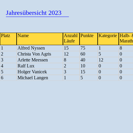
Jahresübersicht 2023
Platz
Name
Anzahl
Punkte
Kategorie
Halb- 
Läufe
Marat
1
Alfred Nyssen
15
75
1
8
2
Christa Von Agris
12
60
5
0
3
Arlette Meessen
8
40
12
0
4
Ralf Lux
2
10
0
0
5
Holger Vanicek
3
15
0
0
6
Michael Langen
1
5
0
0