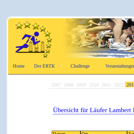
Home
Der ERTK
Challenge
Veranstaltunge
2007
2008
2009
2010
2011
2012
201
Übersicht für Läufer Lambert 
Datum
Ort
Zei