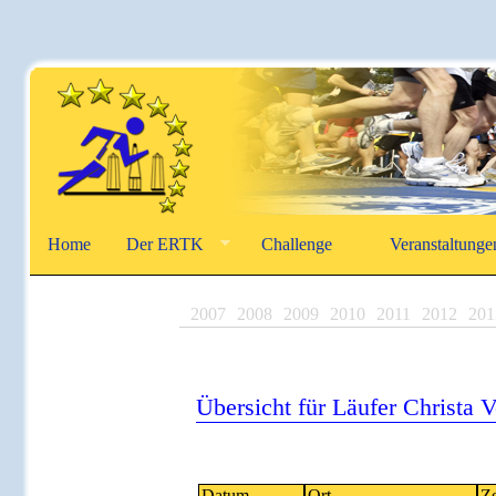
Home
Der ERTK
Challenge
Veranstaltunge
2007
2008
2009
2010
2011
2012
201
Übersicht für Läufer Christa 
Datum
Ort
Ze